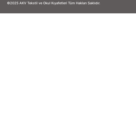
©2025 AKV Tekstil ve Okul Kıyafetleri Tüm Hakları Saklıdır.