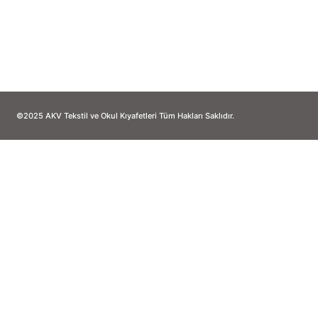
Kayapa Mahallesi M.Akif Ersoy Cd. No
+90 224 366 84 76 | +90 534
©2025 AKV Tekstil ve Okul Kıyafetleri Tüm Hakları Saklıdır.